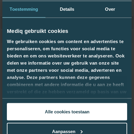
Numéro d'article
PFK-7755694
Toestemming
Details
Over
Détail de traitement
Embouts
Mediq gebruikt cookies
Unité d'emballage
1
We gebruiken cookies om content en advertenties te
personaliseren, om functies voor social media te
Certificats
bieden en om ons websiteverkeer te analyseren. Ook
pfk-7755694_fr.pdf
delen we informatie over uw gebruik van onze site
met onze partners voor social media, adverteren en
analyse. Deze partners kunnen deze gegevens
combineren met andere informatie die u aan ze heeft
verstrekt of die ze hebben verzameld op basis van uw
gebruik van hun services.
Alle cookies toestaan
Aanpassen