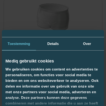
Comparer
ABSORIN FIX EXTRA STRETCH XL
Toestemming
Details
Over
3071627
4
,64 €
Mediq gebruikt cookies
We gebruiken cookies om content en advertenties te
personaliseren, om functies voor social media te
bieden en om ons websiteverkeer te analyseren. Ook
delen we informatie over uw gebruik van onze site
met onze partners voor social media, adverteren en
analyse. Deze partners kunnen deze gegevens
combineren met andere informatie die u aan ze heeft