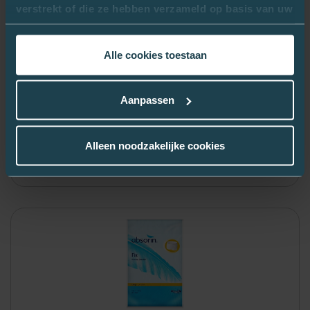
verstrekt of die ze hebben verzameld op basis van uw
gebruik van hun services.
Alle cookies toestaan
Comparer
ABSORIN FIX EXTRA STRETCH XXL
3071628
Aanpassen
5
,01 €
Alleen noodzakelijke cookies