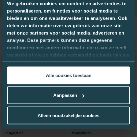
doucement
We gebruiken cookies om content en advertenties te
personaliseren, om functies voor social media te
bieden en om ons websiteverkeer te analyseren. Ook
delen we informatie over uw gebruik van onze site
Attributs
met onze partners voor social media, adverteren en
analyse. Deze partners kunnen deze gegevens
Numéro d'article
3028591
combineren met andere informatie die u aan ze heeft
verstrekt of die ze hebben verzameld op basis van uw
incontinentie aanvullend hulpmiddel;
NETBROEK/STRETCHSLIP
gebruik van hun services.
absorberend
Outil supplémentaire ; encollage
Alle cookies toestaan
2XGRAND
absorbant
Unité de livraison
5
Aanpassen
Unité de vente
Boîte
Alleen noodzakelijke cookies
Public cible
ADULTE UNIVERSEL
Désignation
fixatiebroek