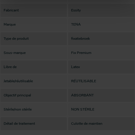
Fabricant
Essity
Marque
TENA
Type de produit
fixatiebroek
Sous-marque
Fix Premium
Libre de
Latex
Jetable/réutilisable
RÉUTILISABLE
Objectif principal
ABSORBANT
Stérile/non stérile
NON STÉRILE
Détail de traitement
Culotte de maintien