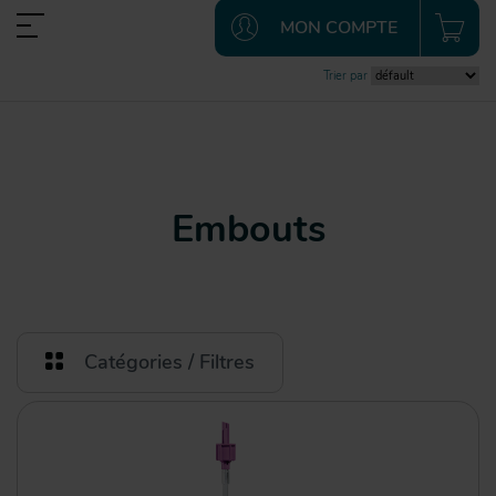
MON COMPTE
Trier par
Embouts
Catégories / Filtres
Catégories
Nutrition médicale
Embouts