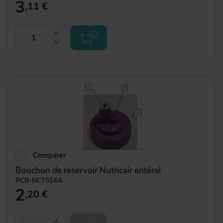
3
,11 €
Comparer
Bouchon de reservoir Nutricair entéral
PCB-NCT514A
2
,20 €