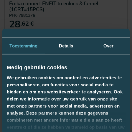
Freka connect ENFIT to enlock & funnel
(1CRT=15PCS)
PFK-7981376
28
,62 €
Toestemming
Details
Over
Mediq gebruikt cookies
We gebruiken cookies om content en advertenties te
personaliseren, om functies voor social media te
bieden en om ons websiteverkeer te analyseren. Ook
delen we informatie over uw gebruik van onze site
met onze partners voor social media, adverteren en
Comparer
analyse. Deze partners kunnen deze gegevens
combineren met andere informatie die u aan ze heeft
Freka Medi adaptor ENFIT/LL
PFK-7981377
verstrekt of die ze hebben verzameld op basis van uw