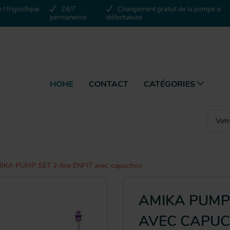
t frigorifique
24/7
Changement gratuit de la pompe si
permanence
défectueuse
HOME
CONTACT
CATÉGORIES
IKA PUMP SET 2-line ENFIT avec capuchon
AMIKA PUMP 
AVEC CAPU