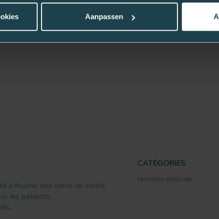
ookies
Aanpassen
A
CATÉGORIES
Nutrition médicale
é à fournir des soins de santé
ur les patients.
sés.