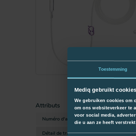
Toestemming
Mediq gebruikt cookie
We gebruiken cookies om co
Attributs
om ons websiteverkeer te a
voor social media, adverte
Numéro d'article
PFK-
die u aan ze heeft verstre
Détail de traitement
Tubu