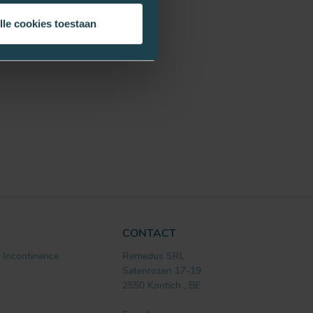
lle cookies toestaan
CONTACT
Incontinence
Remedus SRL
Satenrozen 17-19
2550
Kontich
,
BE