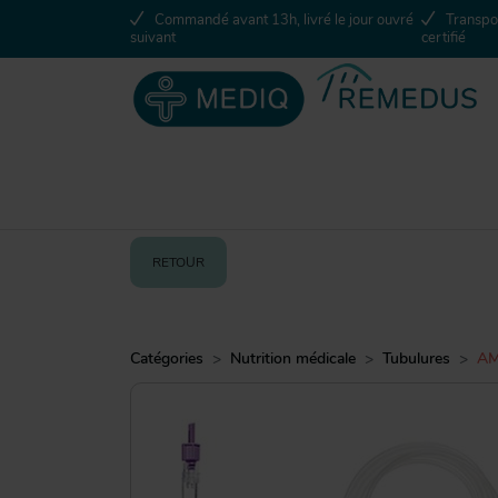
Commandé avant 13h, livré le jour ouvré
Transpor
suivant
certifié
RETOUR
Catégories
Nutrition médicale
Tubulures
AM