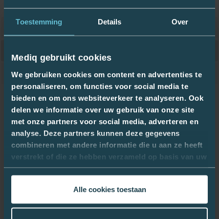
Attributs
Toestemming
Details
Over
Numéro d'article
PNU-586460
Détail de traitement
Tubulures
Mediq gebruikt cookies
Unité d'emballage
1
We gebruiken cookies om content en advertenties te
personaliseren, om functies voor social media te
Certificats
bieden en om ons websiteverkeer te analyseren. Ook
delen we informatie over uw gebruik van onze site
pnu-586460_fr.pdf
met onze partners voor social media, adverteren en
analyse. Deze partners kunnen deze gegevens
combineren met andere informatie die u aan ze heeft
verstrekt of die ze hebben verzameld op basis van uw
gebruik van hun services.
Alle cookies toestaan