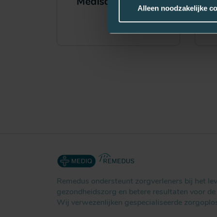
Medische voeding
Alleen noodzakelijke c
Remedus ondersteunt zorgverleners bij het l
gezondheidszorg en betere resultaten voor de 
Wij verwezenlijken gespecialiseerde zorgoplo