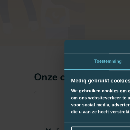
Toestemming
Onze categorieën
Mediq gebruikt cookie
We gebruiken cookies om co
om ons websiteverkeer te a
voor social media, adverte
die u aan ze heeft verstre