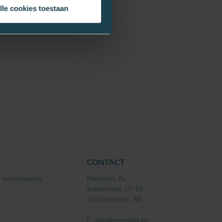
lle cookies toestaan
CONTACT
Incontinentie
Remedus Bv
Satenrozen 17-19
2550
Kontich
,
BE
E:
info@remedus.be