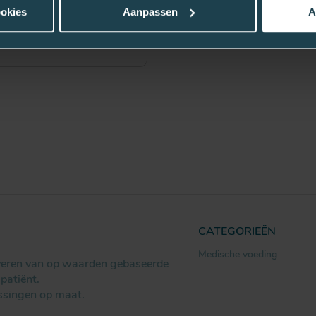
Incontinentie
ookies
Aanpassen
A
CATEGORIEËN
Medische voeding
everen van op waarden gebaseerde
patiënt.
ssingen op maat.