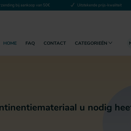
ersteuning voor thuishospit
rzending bij aankoop van 50€
Uitstekende prijs-kwaliteit
HOME
FAQ
CONTACT
CATEGORIEËN
ntinentiemateriaal u nodig hee