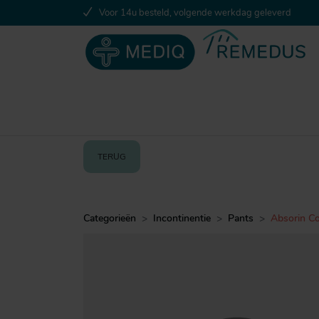
Voor 14u besteld, volgende werkdag geleverd
TERUG
Categorieën
Incontinentie
Pants
Absorin Co