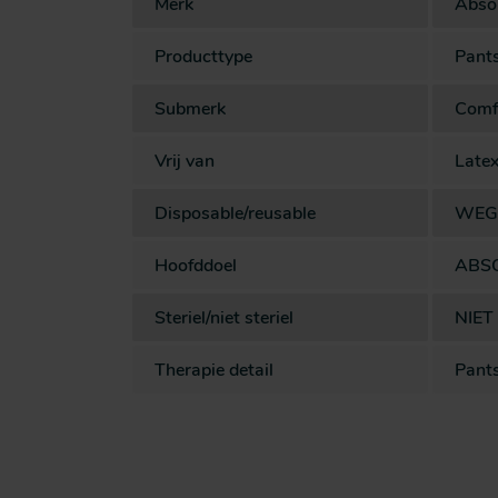
Merk
Abso
Producttype
Pant
Submerk
Comfo
Vrij van
Late
Disposable/reusable
WEG
Hoofddoel
ABS
Steriel/niet steriel
NIET
Therapie detail
Pant