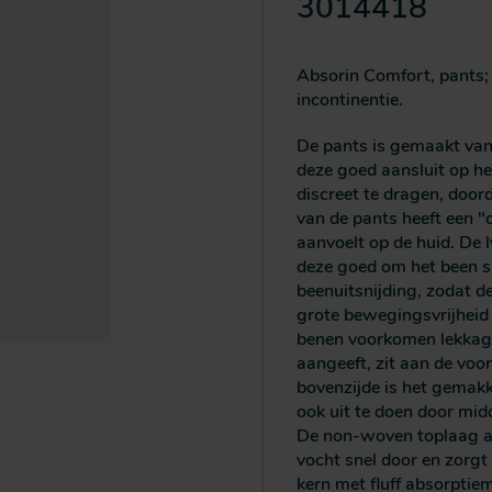
3014418
Absorin Comfort, pants;
incontinentie.
De pants is gemaakt van
deze goed aansluit op he
discreet te dragen, doorda
van de pants heeft een "
aanvoelt op de huid. De 
deze goed om het been sl
beenuitsnijding, zodat d
grote bewegingsvrijheid
benen voorkomen lekkage
aangeeft, zit aan de voor
bovenzijde is het gemakke
ook uit te doen door mid
De non-woven toplaag aa
vocht snel door en zorgt
kern met fluff absorptie