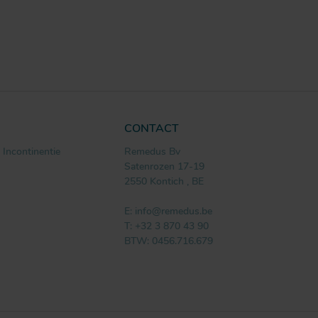
CONTACT
Incontinentie
Remedus Bv
Satenrozen 17-19
2550
Kontich
,
BE
E:
info@remedus.be
T:
+32 3 870 43 90
BTW: 0456.716.679