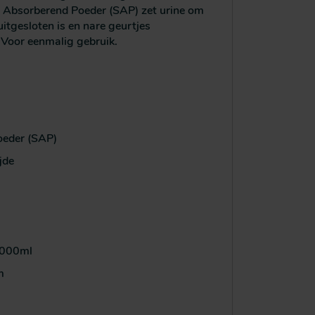
 Absorberend Poeder (SAP) zet urine om
uitgesloten is en nare geurtjes
 Voor eenmalig gebruik.
oeder (SAP)
jde
 2000ml
m