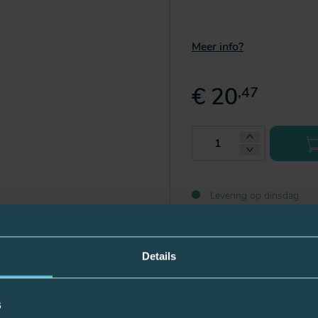
Meer info?
€ 20
,47
Levering op dinsdag
Details
s