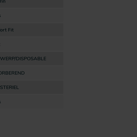
rin
s
rt Fit
x
WERP/DISPOSABLE
ORBEREND
 STERIEL
s