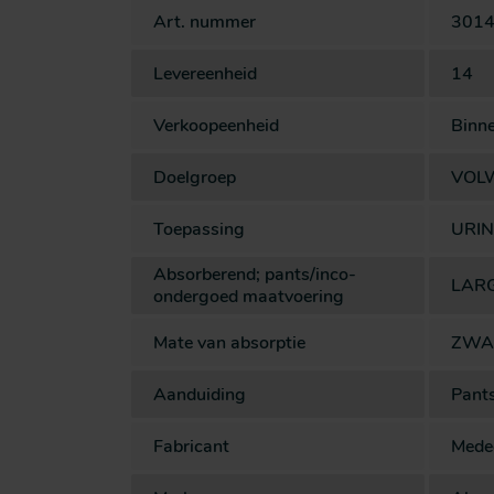
Art. nummer
301
Levereenheid
14
Verkoopeenheid
Binn
Doelgroep
VOL
Toepassing
URIN
Absorberend; pants/inco-
LAR
ondergoed maatvoering
Mate van absorptie
ZWA
Aanduiding
Pant
Fabricant
Mede