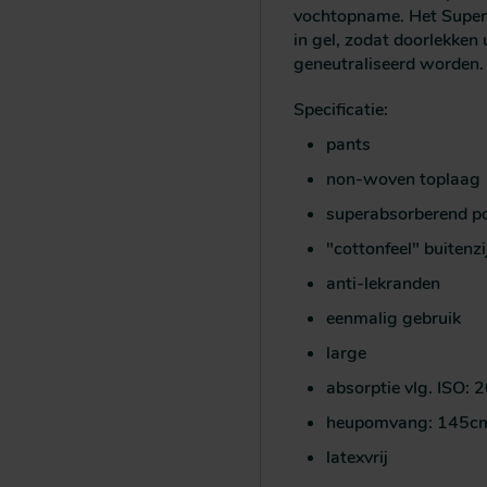
vochtopname. Het Super
in gel, zodat doorlekken 
geneutraliseerd worden.
Specificatie:
pants
non-woven toplaag
superabsorberend p
"cottonfeel" buitenzi
anti-lekranden
eenmalig gebruik
large
absorptie vlg. ISO:
heupomvang: 145c
latexvrij