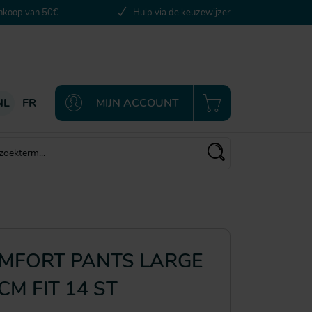
ankoop van 50€
Hulp via de keuzewijzer
NL
FR
MIJN ACCOUNT
MFORT PANTS LARGE
M FIT 14 ST