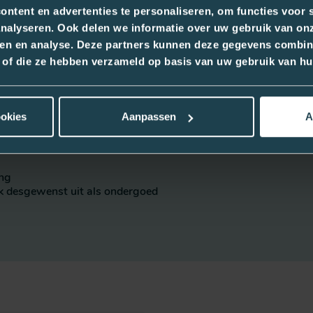
nts large omtrek 145cm Fit 14 st
ntent en advertenties te personaliseren, om functies voor s
nalyseren. Ook delen we informatie over uw gebruik van onz
ren en analyse. Deze partners kunnen deze gegevens combin
kt of die ze hebben verzameld op basis van uw gebruik van hu
tvouwen
ookies
Aanpassen
A
 de pants goed omhoog trekken
ing
ek desgewenst uit als ondergoed