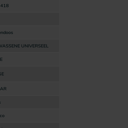
4418
endoos
WASSENE UNIVERSEEL
E
GE
AR
s
co