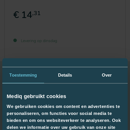
€ 14
,31
Levering op dinsdag
Toestemming
Details
Over
Gebruiksadvies: ABSORIN PANTS PLUS M
80-130CM 1350ML
Mediq gebruikt cookies
We gebruiken cookies om content en advertenties te
Voorbereiden:
personaliseren, om functies voor social media te
pants uit de verpakking halen en goed uitvouwen
bieden en om ons websiteverkeer te analyseren. Ook
delen we informatie over uw gebruik van onze site