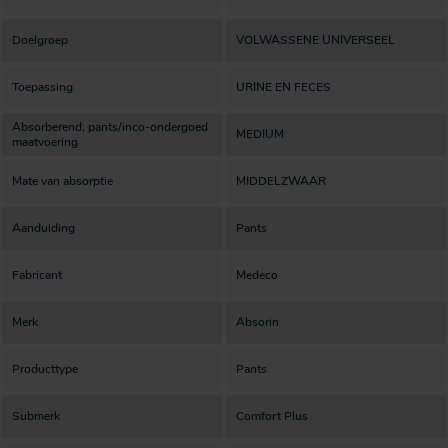
Doelgroep
VOLWASSENE UNIVERSEEL
Toepassing
URINE EN FECES
Absorberend; pants/inco-ondergoed
MEDIUM
maatvoering
Mate van absorptie
MIDDELZWAAR
Aanduiding
Pants
Fabricant
Medeco
Merk
Absorin
Producttype
Pants
Submerk
Comfort Plus