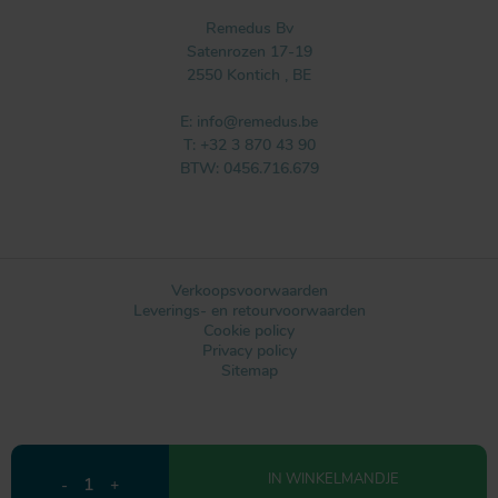
Remedus Bv
Satenrozen 17-19
2550
Kontich
,
BE
E:
info@remedus.be
T:
+32 3 870 43 90
BTW: 0456.716.679
Verkoopsvoorwaarden
Leverings- en retourvoorwaarden
Cookie policy
Privacy policy
Sitemap
Webdesign by IDcreation 2021
IN WINKELMANDJE
1
-
+