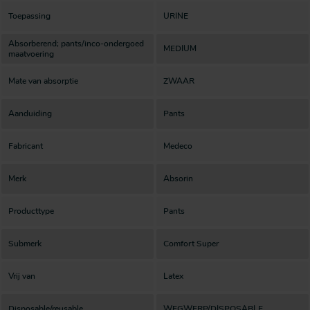
Toepassing
URINE
Absorberend; pants/inco-ondergoed
MEDIUM
maatvoering
Mate van absorptie
ZWAAR
Aanduiding
Pants
Fabricant
Medeco
Merk
Absorin
Producttype
Pants
Submerk
Comfort Super
Vrij van
Latex
Disposable/reusable
WEGWERP/DISPOSABLE