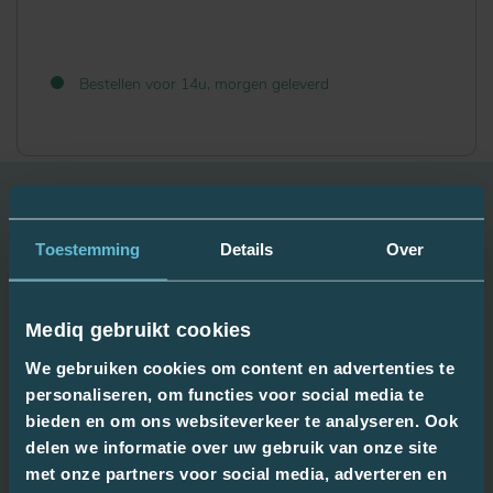
Bestellen voor 14u, morgen geleverd
Gebruiksadvies: ABSORIN PANTS SUPER M
Toestemming
Details
Over
80-130CM 2400ML
Mediq gebruikt cookies
Voorbereiden:
We gebruiken cookies om content en advertenties te
pants uit de verpakking halen en goed uitvouwen
personaliseren, om functies voor social media te
bieden en om ons websiteverkeer te analyseren. Ook
Aanbrengen:
delen we informatie over uw gebruik van onze site
trek de pants aan als gewoon ondergoed
met onze partners voor social media, adverteren en
voor een goede aansluiting in het kruis; de pants goed