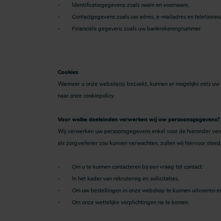
- Identificatiegegevens zoals naam en voornaam;
- Contactgegevens zoals uw adres, e-mailadres en telefoonn
- Financiële gegevens zoals uw bankrekeningnummer.
Cookies
Wanneer u onze website(s) bezoekt, kunnen er mogelijks mits uw 
naar onze cookiepolicy.
Voor welke doeleinden verwerken wij uw persoonsgegevens?
Wij verwerken uw persoonsgegevens enkel voor de hieronder verm
als zorgverlener zou kunnen verwachten, zullen wij hiervoor st
- Om u te kunnen contacteren bij een vraag tot contact;
- In het kader van rekrutering en sollicitaties;
- Om uw bestellingen in onze webshop te kunnen uitvoeren en d
- Om onze wettelijke verplichtingen na te komen.