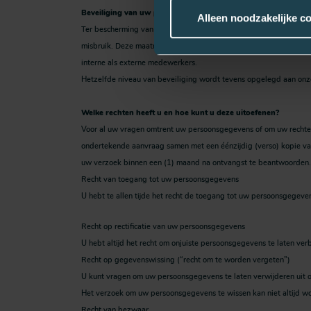
Beveiliging van uw persoonsgegevens
Alleen noodzakelijke c
Ter bescherming van uw persoonsgegevens nemen wij passende tec
misbruik. Deze maatregelen omvatten onder andere fysieke en ope
interne als externe medewerkers.
Hetzelfde niveau van beveiliging wordt tevens opgelegd aan onz
Welke rechten heeft u en hoe kunt u deze uitoefenen?
Voor al uw vragen omtrent uw persoonsgegevens of om uw rechten 
ondertekende aanvraag samen met een éénzijdig (verso) kopie v
uw verzoek binnen een (1) maand na ontvangst te beantwoorden.
Recht van toegang tot uw persoonsgegevens
U hebt te allen tijde het recht de toegang tot uw persoonsgegev
Recht op rectificatie van uw persoonsgegevens
U hebt altijd het recht om onjuiste persoonsgegevens te laten ve
Recht op gegevenswissing (“recht om te worden vergeten”)
U kunt vragen om uw persoonsgegevens te laten verwijderen uit 
Het verzoek om uw persoonsgegevens te wissen kan niet altijd wo
Recht van bezwaar