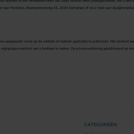
ns vaststelt of een vermoeden heeft dat zulke inbreuk heeft plaatsgevonden, kan u ons 
 post naar Remedus, Boomsesteenweg 44, 2630 Aartselaar of via e-mail naar dpo@remedus
 een aangepaste versie op de website of mobiele applicatie te publiceren. Het verdient 
ijzigingen expliciet aan u kenbaar te maken. De privacyverklaring gepubliceerd op onze
CATEGORIEËN