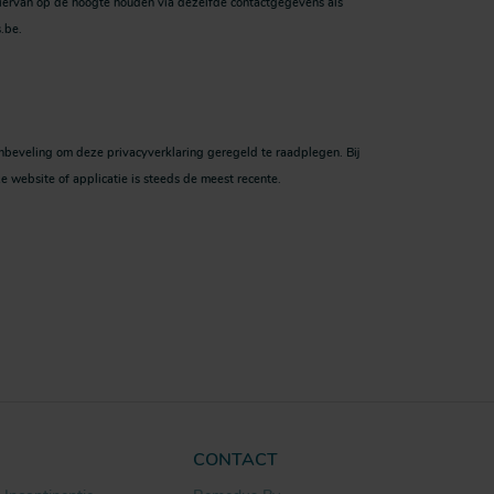
hiervan op de hoogte houden via dezelfde contactgegevens als
.be.
aanbeveling om deze privacyverklaring geregeld te raadplegen. Bij
 website of applicatie is steeds de meest recente.
CONTACT