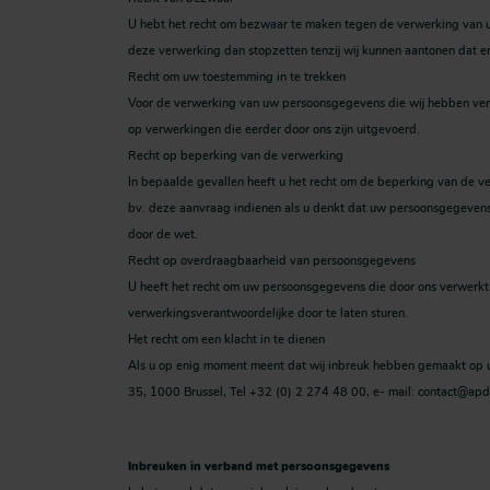
U hebt het recht om bezwaar te maken tegen de verwerking van u
deze verwerking dan stopzetten tenzij wij kunnen aantonen dat er
Recht om uw toestemming in te trekken
Voor de verwerking van uw persoonsgegevens die wij hebben ver
op verwerkingen die eerder door ons zijn uitgevoerd.
Recht op beperking van de verwerking
In bepaalde gevallen heeft u het recht om de beperking van de 
bv. deze aanvraag indienen als u denkt dat uw persoonsgegevens o
door de wet.
Recht op overdraagbaarheid van persoonsgegevens
U heeft het recht om uw persoonsgegevens die door ons verwerkt 
verwerkingsverantwoordelijke door te laten sturen.
Het recht om een klacht in te dienen
Als u op enig moment meent dat wij inbreuk hebben gemaakt op uw
35, 1000 Brussel, Tel +32 (0) 2 274 48 00, e- mail: contact@ap
Inbreuken in verband met persoonsgegevens