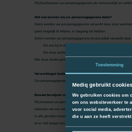
Wij beschouwen uw persoonsgegevens als vertrouwelijk en verbin
Met wie kunnen wij uw persoonsgegevens delen?
Intern worden uw persoonsgegevens verwerkt door onze werkneme
goed mogelijk te helpen, er toegang tot hebben.
Extern worden uw persoonsgegevens tevens enkel verwerkt door de
- Om ons bij te staan in het punt 4 opgesomde doeleinden;
- Om onze wettelijke verplichtingen uit te oefenen.
Met deze derde partijen hebben wij telkens verwerkersovereenkom
Toestemming
Verwerkingen buiten de Europese Economische Ruimte (EER)
Uw persoonsgegevens zullen zowel door ons als onze partners en
Mediq gebruikt cookie
We gebruiken cookies om co
Bewaartermijnen van uw persoonsgegevens
om ons websiteverkeer te a
Wij bewaren uw persoonsgegevens niet langer dan strikt noodzake
voor social media, adverte
nakomen van een wettelijke verplichting. Onze bewaartermijnen v
die u aan ze heeft verstre
In alle gevallen kunnen persoonsgegevens langer worden bewaard 
en er niet langer een legitieme reden is om ze te bewaren.