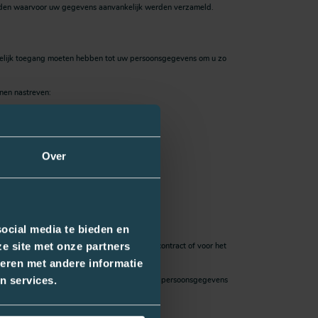
inden waarvoor uw gegevens aanvankelijk werden verzameld.
kelijk toegang moeten hebben tot uw persoonsgegevens om u zo
nen nastreven:
ootste respect en veiligheid verwerken.
Over
rsoonsgegevens de EER verlaten.
ocial media te bieden en
e site met onze partners
angen, dan wel voor de uitvoering van een contract of voor het
eren met andere informatie
uw persoonsgegevens zijn verzameld.
n services.
ls u bezwaar maakt tegen de verwerking van uw persoonsgegevens