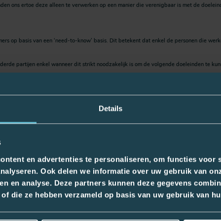
den ons ertoe deze alleen te verwerken op een manier die verenigbaar is met de doele
rs op basis van een ‘need-to-know’ basis. Dit betekent dat enkel de personen die wer
rde partijen enkel wanneer dit strikt noodzakelijk is om de volgende doeleinden te kun
sten getekend om te garanderen dat zij, zoals wij, uw persoonsgegevens met het allergr
Details
kel binnen de EER verwerkt en opgeslagen worden. Er is in geen geval sprake dat uw pe
s
ntent en advertenties te personaliseren, om functies voor s
nalyseren. Ook delen we informatie over uw gebruik van onz
lijk is voor de verwezenlijking van de doeleinden waarvoor wij de gegevens hebben ontv
ren en analyse. Deze partners kunnen deze gegevens combin
erschillen naar gelang van de aard van de verwerking in kwestie en het doel waarvoor 
kt of die ze hebben verzameld op basis van uw gebruik van hu
als daar een wettelijke of reglementaire reden voor is, of voor een kortere periode a