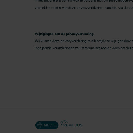
In het geval dat u een inbreuk in verband met uw persoonsgegeve
vermeld in punt 9 van deze privacyverklaring, namelijk: via de
Wijzigingen aan de privacyverklaring
Wij kunnen deze privacyverklaring te allen tijde te wijzigen door
ingrijpende veranderingen zal Remedus het nodige doen om deze w