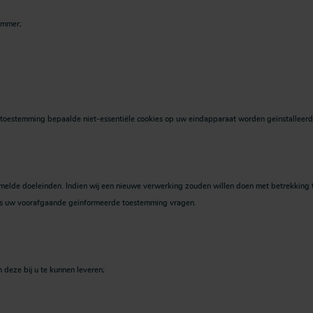
ummer;
toestemming bepaalde niet-essentiële cookies op uw eindapparaat worden geïnstalleerd. 
elde doeleinden. Indien wij een nieuwe verwerking zouden willen doen met betrekking t
eeds uw voorafgaande geïnformeerde toestemming vragen.
eze bij u te kunnen leveren;