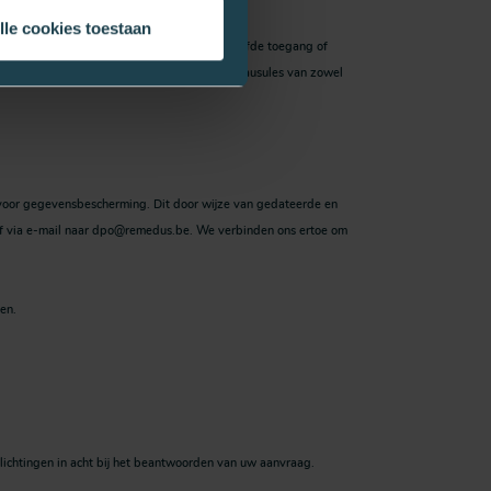
lle cookies toestaan
verlies, ongewilde aanpassingen, ongeoorloofde toegang of
g van ons personeel en vertrouwelijkheidsclausules van zowel
s voor gegevensbescherming. Dit door wijze van gedateerde en
of via e-mail naar dpo@remedus.be. We verbinden ons ertoe om
en.
ichtingen in acht bij het beantwoorden van uw aanvraag.