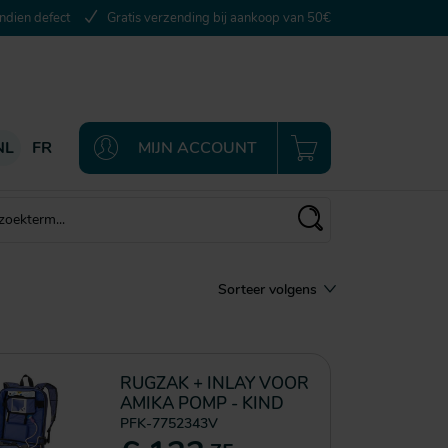
ndien defect
Gratis verzending bij aankoop van 50€
NL
FR
MIJN ACCOUNT
Sorteer volgens
RUGZAK + INLAY VOOR
AMIKA POMP - KIND
PFK-7752343V