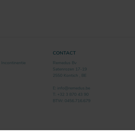
CONTACT
Incontinentie
Remedus Bv
Satenrozen 17-19
2550
Kontich
,
BE
E:
info@remedus.be
T:
+32 3 870 43 90
BTW: 0456.716.679