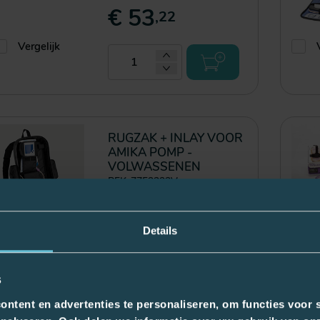
€ 53
,22
Vergelijk
RUGZAK + INLAY VOOR
AMIKA POMP -
VOLWASSENEN
PFK-7752323V
€ 182
,62
Vergelijk
Details
s
ntent en advertenties te personaliseren, om functies voor s