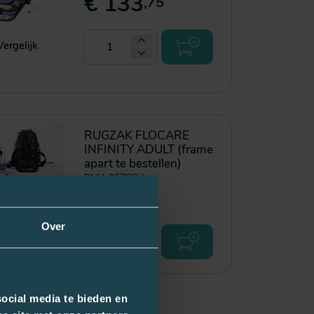
€ 133
,75
Vergelijk
RUGZAK FLOCARE
INFINITY ADULT (frame
apart te bestellen)
PNU-35785V
€ 57
,73
Vergelijk
Over
ocial media te bieden en