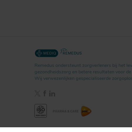
Remedus ondersteunt zorgverleners bij het l
gezondheidszorg en betere resultaten voor de 
Wij verwezenlijken gespecialiseerde zorgoplo