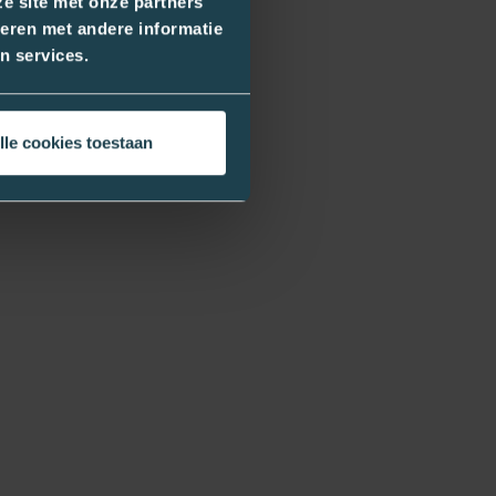
e site met onze partners
eren met andere informatie
n services.
lle cookies toestaan