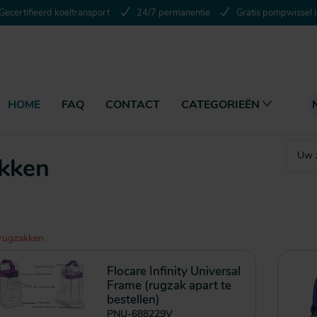
Gecertifieerd koeltransport
24/7 permanentie
Gratis pompwissel i
HOME
FAQ
CONTACT
CATEGORIEËN
akken
rugzakken
Flocare Infinity Universal
Frame (rugzak apart te
bestellen)
PNU-688229V