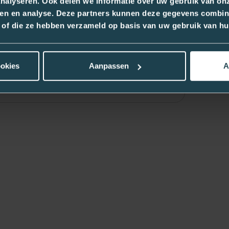
RUGZAK FLOCARE
nalyseren. Ook delen we informatie over uw gebruik van onz
INFINITY CHILD (frame
ren en analyse. Deze partners kunnen deze gegevens combin
apart te bestellen)
kt of die ze hebben verzameld op basis van uw gebruik van hu
PNU-35786V
€ 57
,73
ookies
Aanpassen
A
Vergelijk