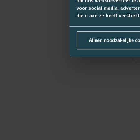
om ons websiteverkeer te a
voor social media, adverte
die u aan ze heeft verstre
Alleen noodzakelijke c