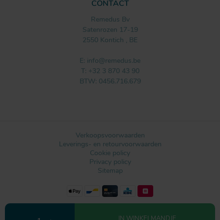
CONTACT
Remedus Bv
Satenrozen 17-19
2550
Kontich
,
BE
E:
info@remedus.be
T:
+32 3 870 43 90
BTW: 0456.716.679
Verkoopsvoorwaarden
Leverings- en retourvoorwaarden
Cookie policy
Privacy policy
Sitemap
Webdesign by IDcreation 2021
IN WINKELMANDJE