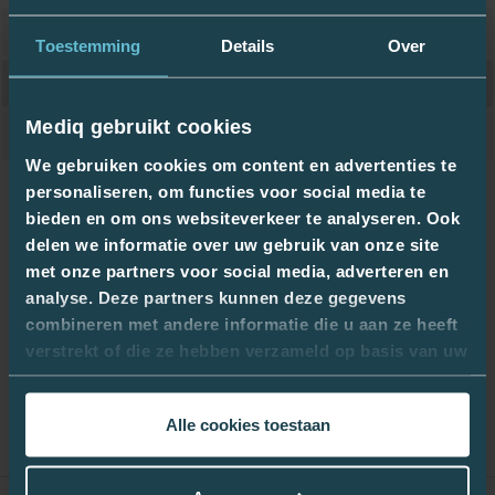
Art. nummer
PFK-7755694
Toestemming
Details
Over
Therapie detail
Tussenstukken
Mediq gebruikt cookies
Verpakkingseenheid
1
We gebruiken cookies om content en advertenties te
Certificaten
personaliseren, om functies voor social media te
bieden en om ons websiteverkeer te analyseren. Ook
pfk-7755694_nl.pdf
delen we informatie over uw gebruik van onze site
met onze partners voor social media, adverteren en
analyse. Deze partners kunnen deze gegevens
combineren met andere informatie die u aan ze heeft
verstrekt of die ze hebben verzameld op basis van uw
gebruik van hun services.
Alle cookies toestaan