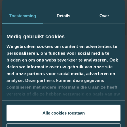
Eigenschappen
Toestemming
Details
Over
Art. nummer
PFK-7751562
Therapie detail
Tussenstukken
Mediq gebruikt cookies
Verpakkingseenheid
1
We gebruiken cookies om content en advertenties te
personaliseren, om functies voor social media te
Certificaten
bieden en om ons websiteverkeer te analyseren. Ook
delen we informatie over uw gebruik van onze site
pfk-7751562_nl.pdf
met onze partners voor social media, adverteren en
analyse. Deze partners kunnen deze gegevens
combineren met andere informatie die u aan ze heeft
verstrekt of die ze hebben verzameld op basis van uw
gebruik van hun services.
Alle cookies toestaan